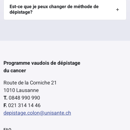
Est-ce que je peux changer de méthode de
dépistage?
Programme vaudois de dépistage
du cancer
Route de la Corniche 21
1010 Lausanne
T.
0848 990 990
F.
021 314 14 46
depistage.colon@unisante.ch
Liens pratiques
FAQ